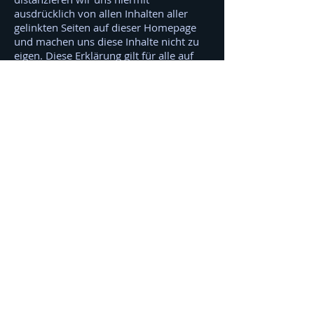
ausdrücklich von allen Inhalten aller
gelinkten Seiten auf dieser Homepage
und machen uns diese Inhalte nicht zu
eigen. Diese Erklärung gilt für alle auf
dieser Domain angezeigten Links und
für alle Inhalte der Seiten, zu denen die
hier angebrachten Links führen.
Inhalt der eigenen
Seite:
Die Haftung für die Aktualität,
Vollständigkeit oder Qualität ist
ausgeschlossen. Alle kostenfreien
Angebote sind unverbindlich. Das
Angebot kann jederzeit ohne vorherige
Ankündigung verändert, ergänzt,
gelöscht oder die Veröffentlichung
eingestellt werden.